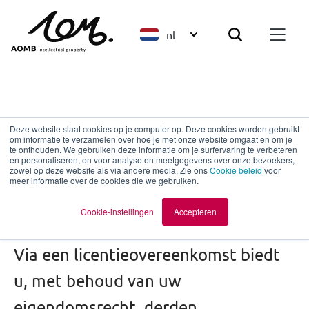
nl
Legal
Deze website slaat cookies op je computer op. Deze cookies worden gebruikt
om informatie te verzamelen over hoe je met onze website omgaat en om je
Hoe stelt u een
te onthouden. We gebruiken deze informatie om je surfervaring te verbeteren
en personaliseren, en voor analyse en meetgegevens over onze bezoekers,
zowel op deze website als via andere media. Zie ons
Cookie beleid
voor
licentieovereenkomst
meer informatie over de cookies die we gebruiken.
op?
Cookie-instellingen
Accepteren
Via een licentieovereenkomst biedt
u, met behoud van uw
eigendomsrecht, derden