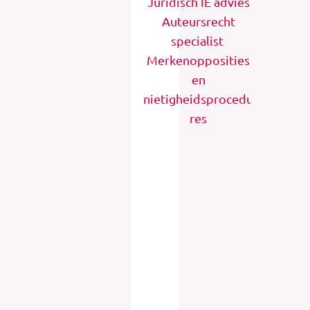
Juridisch IE advies
Auteursrecht
specialist
Merkenopposities
en
nietigheidsprocedu
res