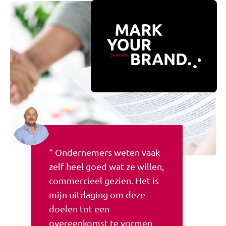
“ Ondernemers weten vaak
zelf heel goed wat ze willen,
commercieel gezien. Het is
mijn uitdaging om deze
doelen tot een
overeenkomst te vormen