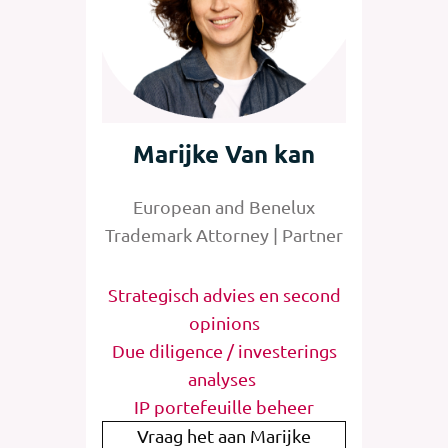
zing
Marijke Van kan
Jan
 Benelux
European and Benelux
Senior 
rney
Trademark Attorney | Partner
Tra
vies
Strategisch advies en second
Str
l
opinions​
eer
Due diligence / investerings
por
ering
analyses ​
IP b
IP portefeuille beheer
nneke
Vraag het aan Marijke
Vraa