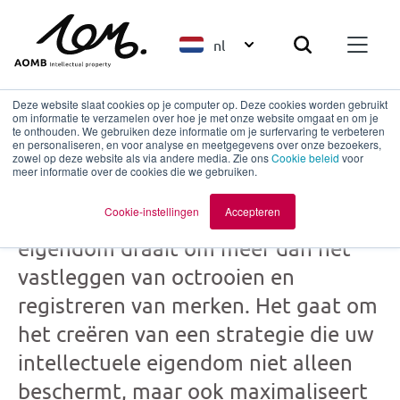
nl
Deze website slaat cookies op je computer op. Deze cookies worden gebruikt
om informatie te verzamelen over hoe je met onze website omgaat en om je
te onthouden. We gebruiken deze informatie om je surfervaring te verbeteren
en personaliseren, en voor analyse en meetgegevens over onze bezoekers,
Strategisch IP advies
zowel op deze website als via andere media. Zie ons
Cookie beleid
voor
meer informatie over de cookies die we gebruiken.
Cookie-instellingen
Accepteren
Het beschermen van uw intellectuele
eigendom draait om meer dan het
vastleggen van octrooien en
registreren van merken. Het gaat om
het creëren van een strategie die uw
intellectuele eigendom niet alleen
beschermt, maar ook maximaliseert