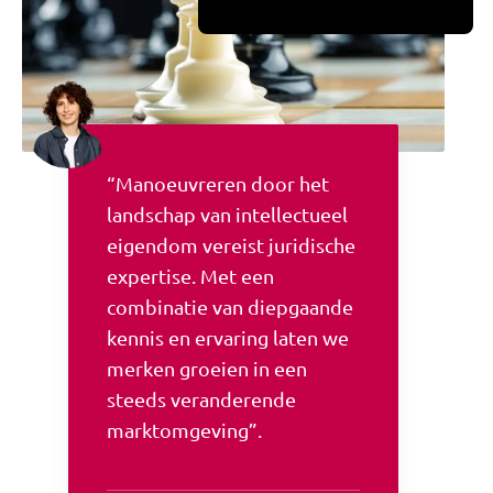
“Manoeuvreren door het
landschap van intellectueel
eigendom vereist juridische
expertise. Met een
combinatie van diepgaande
kennis en ervaring laten we
merken groeien in een
steeds veranderende
marktomgeving”.