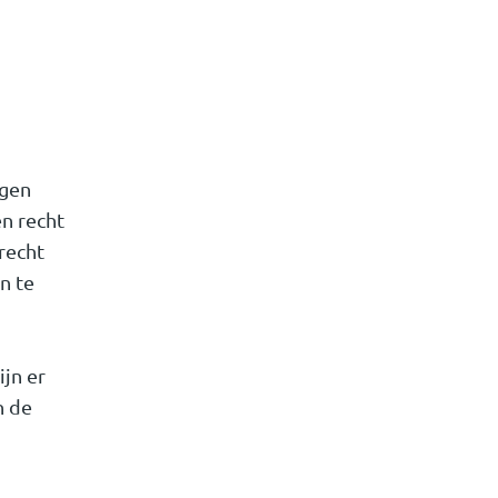
egen
en recht
recht
n te
jn er
n de