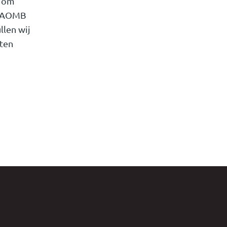
t om
. AOMB
llen wij
aten