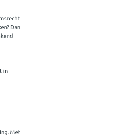
omsrecht
ken? Dan
akend
t in
ing. Met