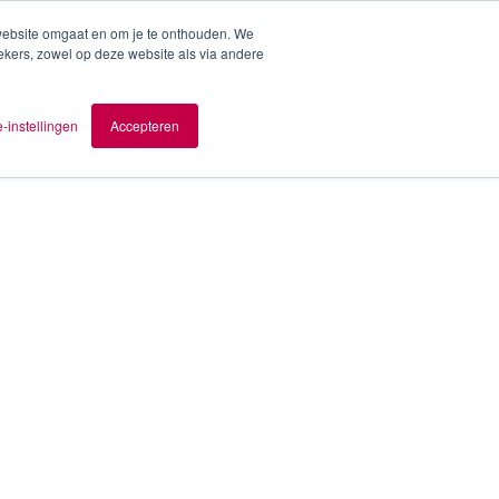
 website omgaat en om je te onthouden. We
ekers, zowel op deze website als via andere
ver AOMB
Contact
nl
-instellingen
Accepteren