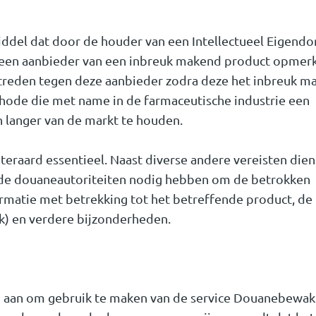
iddel dat door de houder van een Intellectueel Eigend
 een aanbieder van een inbreuk makend product opmer
 treden tegen deze aanbieder zodra deze het inbreuk m
thode die met name in de farmaceutische industrie een
 langer van de markt te houden.
iteraard essentieel. Naast diverse andere vereisten dien
e de douaneautoriteiten nodig hebben om de betrokken
rmatie met betrekking tot het betreffende product, de
jk) en verdere bijzonderheden.
 aan om gebruik te maken van de service Douanebewak