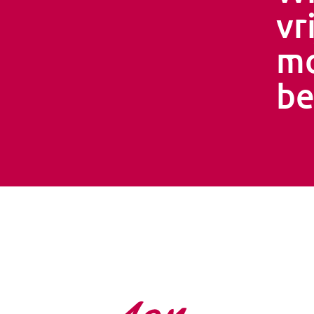
vr
mo
be