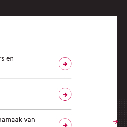
rs en
 namaak van