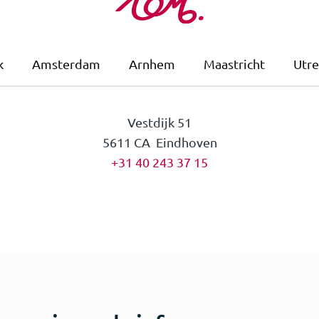
k
Amsterdam
Arnhem
Maastricht
Utre
Vestdijk 51
5611 CA Eindhoven
+31 40 243 37 15