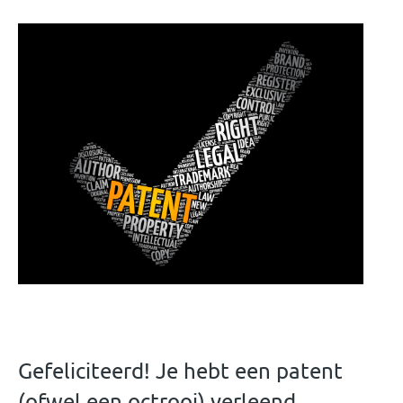
Gefeliciteerd! Je hebt een patent
(ofwel een octrooi) verleend