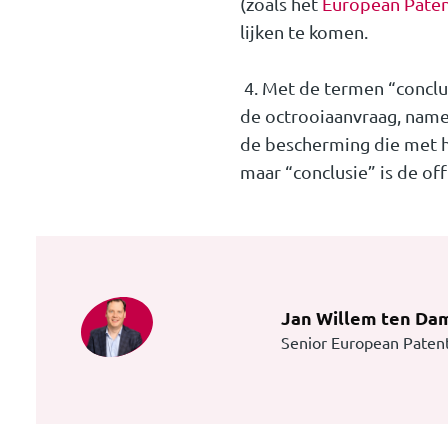
(zoals het
European Paten
lijken te komen.
4. Met de termen “conclu
de octrooiaanvraag, namel
de bescherming die met h
maar “conclusie” is de of
Jan Willem ten Da
Senior European Patent