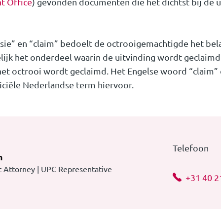
t Office
) gevonden documenten die het dichtst bij de u
sie” en “claim” bedoelt de octrooigemachtigde het bel
ijk het onderdeel waarin de uitvinding wordt geclaimd.
et octrooi wordt geclaimd. Het Engelse woord “claim” d
ficiële Nederlandse term hiervoor.
Telefoon
m
 Attorney | UPC Representative
+31 40 2