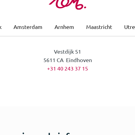
k
Amsterdam
Arnhem
Maastricht
Utre
Vestdijk 51
5611 CA Eindhoven
+31 40 243 37 15