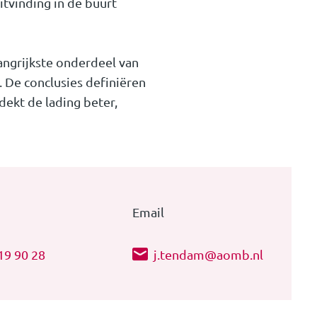
itvinding in de buurt
angrijkste onderdeel van
 De conclusies definiëren
ekt de lading beter,
Email
19 90 28
j.tendam@aomb.nl