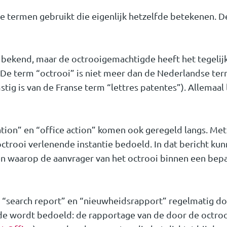
e termen gebruikt die eigenlijk hetzelfde betekenen.
ij bekend, maar de octrooigemachtigde heeft het tegelij
? De term “octrooi” is niet meer dan de Nederlandse te
tig is van de Franse term “lettres patentes”). Allemaal 
ion” en “office action” komen ook geregeld langs. Me
 octrooi verlenende instantie bedoeld. In dat bericht ku
 waarop de aanvrager van het octrooi binnen een bepaa
“search report” en “nieuwheidsrapport” regelmatig door
fde wordt bedoeld: de rapportage van de door de octroo