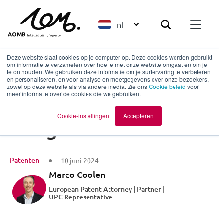
nl
Deze website slaat cookies op je computer op. Deze cookies worden gebruikt
om informatie te verzamelen over hoe je met onze website omgaat en om je
te onthouden. We gebruiken deze informatie om je surfervaring te verbeteren
en personaliseren, en voor analyse en meetgegevens over onze bezoekers,
Terug naar overzicht
zowel op deze website als via andere media. Zie ons
Cookie beleid
voor
meer informatie over de cookies die we gebruiken.
Innovatie als motor
Cookie-instellingen
Accepteren
van groei
Patenten
10 juni 2024
Marco Coolen
European Patent Attorney | Partner |
UPC Representative