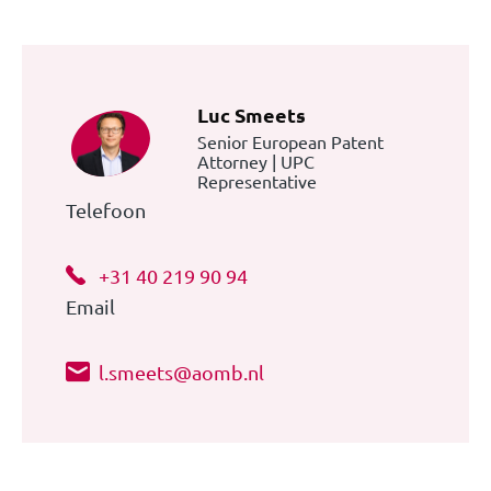
Luc Smeets
Senior European Patent
Attorney | UPC
Representative
Telefoon
+31 40 219 90 94
Email
l.smeets@aomb.nl