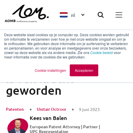
nl
Deze website slaat cookies op je computer op. Deze cookies worden gebruikt
om informatie te verzamelen over hoe je met onze website omgaat en om je
te onthouden. We gebruiken deze informatie om je surfervaring te verbeteren
en personaliseren, en voor analyse en meetgegevens over onze bezoekers,
Terug naar overzicht
zowel op deze website als via andere media. Zie ons
Cookie beleid
voor
meer informatie over de cookies die we gebruiken.
Het Unitair Octrooi
Cookie-instellingen
Accepteren
is van kracht
geworden
Patenten
Unitair Octrooi
9 juni 2023
Kees van Balen
European Patent Attorney | Partner |
UPC Representative