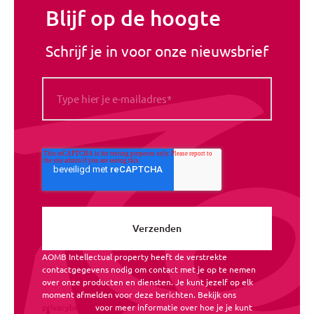
Blijf op de hoogte
Schrijf je in voor onze nieuwsbrief
AOMB Intellectual property heeft de verstrekte
contactgegevens nodig om contact met je op te nemen
over onze producten en diensten. Je kunt jezelf op elk
moment afmelden voor deze berichten. Bekijk ons
privacybeleid
voor meer informatie over hoe je je kunt