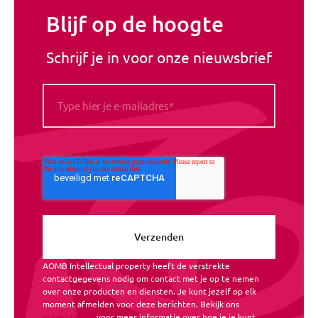
Blijf op de hoogte
Schrijf je in voor onze nieuwsbrief
AOMB Intellectual property heeft de verstrekte
contactgegevens nodig om contact met je op te nemen
over onze producten en diensten. Je kunt jezelf op elk
moment afmelden voor deze berichten. Bekijk ons
privacybeleid
voor meer informatie over hoe je je kunt