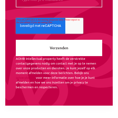
AOMB Intellectual property heeft de verstrekte
contactgegevens nodig om contact met je op te nemen
over onze producten en diensten. Je kunt jezelf op elk
moment afmelden voor deze berichten. Bekijk ons
privacybeleid
voor meer informatie over hoe je je kunt
afmelden en hoe we ons inzetten om je privacy te
beschermen en respecteren.