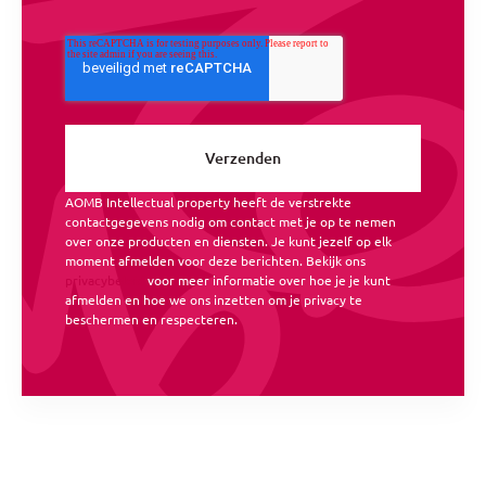
AOMB Intellectual property heeft de verstrekte
contactgegevens nodig om contact met je op te nemen
over onze producten en diensten. Je kunt jezelf op elk
moment afmelden voor deze berichten. Bekijk ons
privacybeleid
voor meer informatie over hoe je je kunt
afmelden en hoe we ons inzetten om je privacy te
beschermen en respecteren.