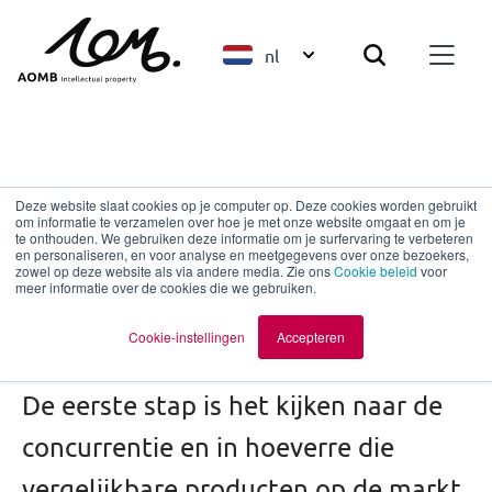
nl
Patenten
Deze website slaat cookies op je computer op. Deze cookies worden gebruikt
om informatie te verzamelen over hoe je met onze website omgaat en om je
Welke voorbereiding
te onthouden. We gebruiken deze informatie om je surfervaring te verbeteren
en personaliseren, en voor analyse en meetgegevens over onze bezoekers,
zowel op deze website als via andere media. Zie ons
Cookie beleid
voor
vergt het vastleggen
meer informatie over de cookies die we gebruiken.
van een patent?
Cookie-instellingen
Accepteren
De eerste stap is het kijken naar de
concurrentie en in hoeverre die
vergelijkbare producten op de markt