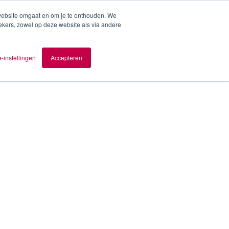
 website omgaat en om je te onthouden. We
ekers, zowel op deze website als via andere
ver AOMB
Contact
nl
-instellingen
Accepteren