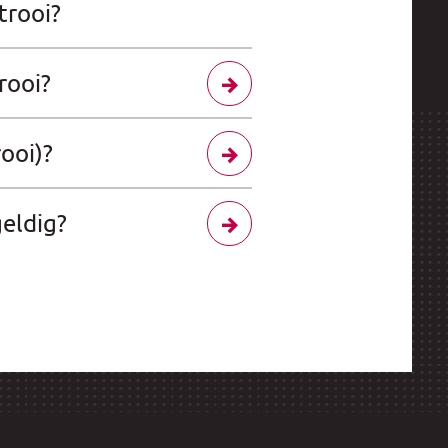
trooi?
rooi?
ooi)?
geldig?