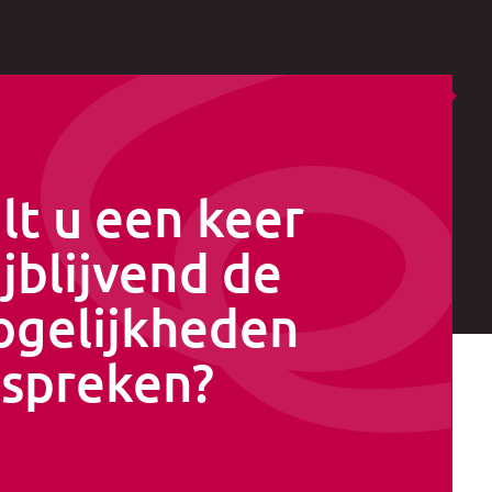
lt u een keer
ijblijvend de
gelijkheden
spreken?