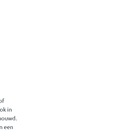
of
ok in
chouwd.
n een