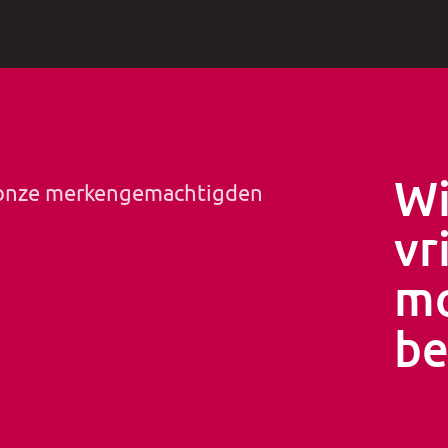
Wi
 onze merkengemachtigden
vr
mo
be