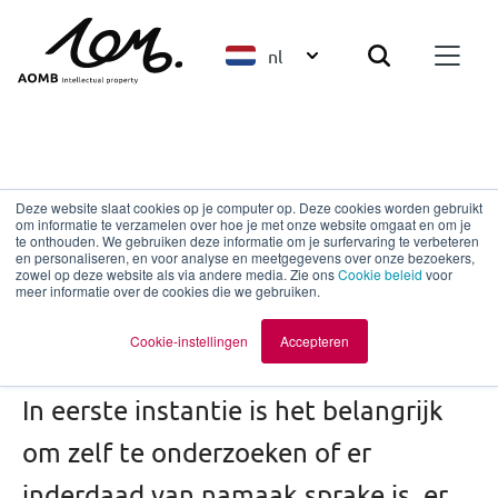
nl
Patenten
Deze website slaat cookies op je computer op. Deze cookies worden gebruikt
om informatie te verzamelen over hoe je met onze website omgaat en om je
Wat te doen als mijn
te onthouden. We gebruiken deze informatie om je surfervaring te verbeteren
en personaliseren, en voor analyse en meetgegevens over onze bezoekers,
zowel op deze website als via andere media. Zie ons
Cookie beleid
voor
gepatenteerde vinding
meer informatie over de cookies die we gebruiken.
nagemaakt wordt?
Cookie-instellingen
Accepteren
In eerste instantie is het belangrijk
om zelf te onderzoeken of er
inderdaad van namaak sprake is, er