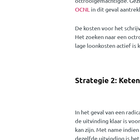
octrooigemachtigde. Gezie
OCNL
in dit geval aantrek
De kosten voor het schrij
Het zoeken naar een octro
lage loonkosten actief is 
Strategie 2: Kete
In het geval van een radic
de uitvinding klaar is vo
kan zijn. Met name indien
dezelfde uitvinding is he