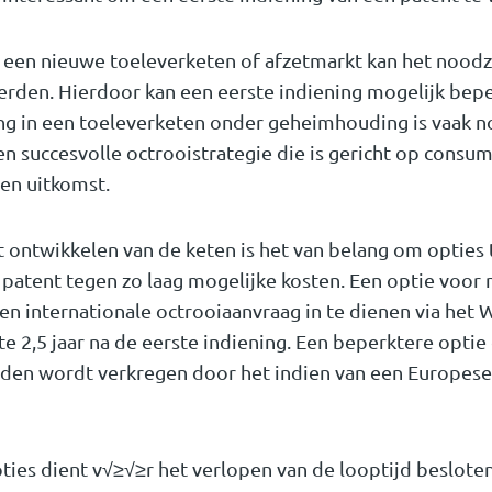
 een nieuwe toeleverketen of afzetmarkt kan het noodza
erden. Hierdoor kan een eerste indiening mogelijk bep
ing in een toeleverketen onder geheimhouding is vaak n
een succesvolle octrooistrategie die is gericht op cons
en uitkomst.
et ontwikkelen van de keten is het van belang om opties
 patent tegen zo laag mogelijke kosten. Een optie voor
n internationale octrooiaanvraag in te dienen via het 
te 2,5 jaar na de eerste indiening. Een beperktere opti
den wordt verkregen door het indien van een Europese 
pties dient v√≥√≥r het verlopen van de looptijd beslot