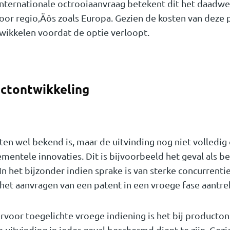
internationale octrooiaanvraag betekent dit het daadwer
oor regio‚Äôs zoals Europa. Gezien de kosten van deze p
wikkelen voordat de optie verloopt.
uctontwikkeling
eten wel bekend is, maar de uitvinding nog niet volledig
rementele innovaties. Dit is bijvoorbeeld het geval als
 het bijzonder indien sprake is van sterke concurrentie
het aanvragen van een patent in een vroege fase aantrek
iervoor toegelichte vroege indiening is het bij product
 uitvinding in ieder geval beschermd dient te zijn. Gezi