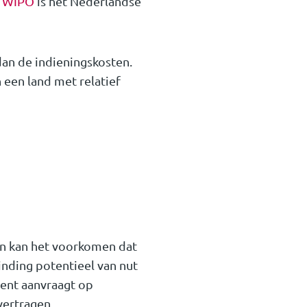
n
WIPO
is het Nederlandse
dan de indieningskosten.
 een land met relatief
iten kan het voorkomen dat
inding potentieel van nut
tent aanvraagt op
vertragen.