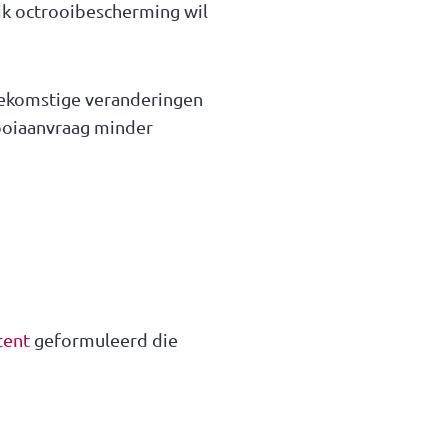
ijk octrooibescherming wil
oekomstige veranderingen
rooiaanvraag minder
tent
geformuleerd die