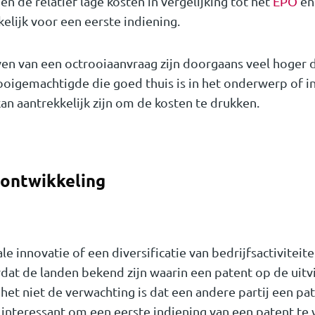
n de relatief lage kosten in vergelijking tot het
EPO
e
kelijk voor een eerste indiening.
ven van een octrooiaanvraag zijn doorgaans veel hoger 
oigemachtigde die goed thuis is in het onderwerp of in
kan aantrekkelijk zijn om de kosten te drukken.
nontwikkeling
ale innovatie of een diversificatie van bedrijfsactivite
ordat de landen bekend zijn waarin een patent op de uitv
 het niet de verwachting is dat een andere partij een pa
t interessant om een eerste indiening van een patent te 