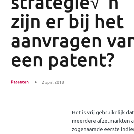
strategie√´n
zijn er bij het
aanvragen va
een patent?
Patenten
2 april 2018
Het is vrij gebruikelijk 
meerdere afzetmarkten af
zogenaamde eerste indien