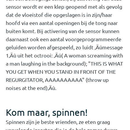
sensor wordt er een klep geopend met als gevolg
dat de vloeistof die opgeslagen is in zijn/haar
hoofd via een aantal openingen bij de tong naar
buiten komt. Bij activering van de sensor kunnen
daarnaast ook een aantal voorgeprogrammeerde
geluiden worden afgespeeld, zo luidt ‚Äúmessage
1‚Äù uit het octrooi: ‚Äú(
A woman screaming with
a man laughing in the background); "THIS IS WHAT
YOU GET WHEN YOU STAND IN FRONT OF THE
REGURGITATOR, AAAAAAAAAA" (throw up
noises at the end)‚Äù.
Kom maar, spinnen!
Spinnen zijn je beste vrienden, ze eten graag
vervelende insecten die je de hele zomer dwars