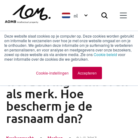
nl
Deze website slaat cookies op je computer op. Deze cookies worden gebruikt
om informatie te verzamelen over hoe je met onze website omgaat en om je
te onthouden. We gebruiken deze informatie om je surfervaring te verbeteren
en personaliseren, en voor analyse en meetgegevens over onze bezoekers,
Terug naar overzicht
zowel op deze website als via andere media. Zie ons
Cookie beleid
voor
meer informatie over de cookies die we gebruiken.
Een rasnaam mag niet
Cookie-instellingen
Accepteren
worden ingeschreven
als merk. Hoe
bescherm je de
rasnaam dan?
Kwekersrecht
Merken