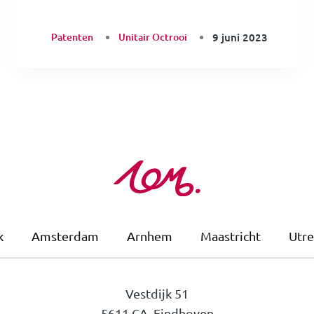
Patenten
Unitair Octrooi
9 juni 2023
k
Amsterdam
Arnhem
Maastricht
Utre
Vestdijk 51
5611 CA Eindhoven