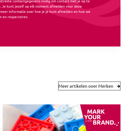
rstrekte contactgegevens nodig om contact met je op te
 Je kunt jezelf op elk moment afmelden voor deze
meer informatie over hoe je je kunt afmelden en hoe we
n en respecteren.
Meer artikelen over Merken