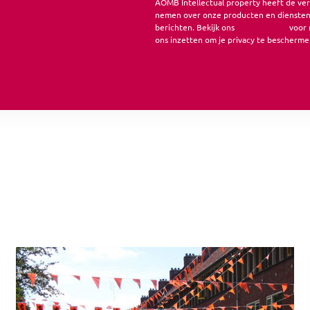
AOMB Intellectual property heeft de ve
nemen over onze producten en diensten.
berichten. Bekijk ons
privacybeleid
voor 
ons inzetten om je privacy te bescherme