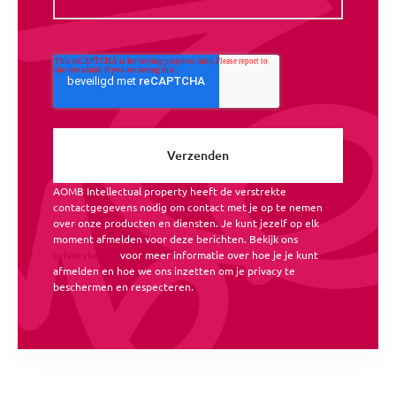
AOMB Intellectual property heeft de verstrekte
contactgegevens nodig om contact met je op te nemen
over onze producten en diensten. Je kunt jezelf op elk
moment afmelden voor deze berichten. Bekijk ons
privacybeleid
voor meer informatie over hoe je je kunt
afmelden en hoe we ons inzetten om je privacy te
beschermen en respecteren.