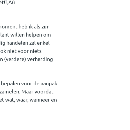
et!?‚Äù
e moment
heb ik als zijn
klant willen helpen om
ig handelen zal enkel
ok niet voor niets
n (verdere) verharding
te bepalen voor de aanpak
rzamelen. Maar voordat
et wat, waar, wanneer en