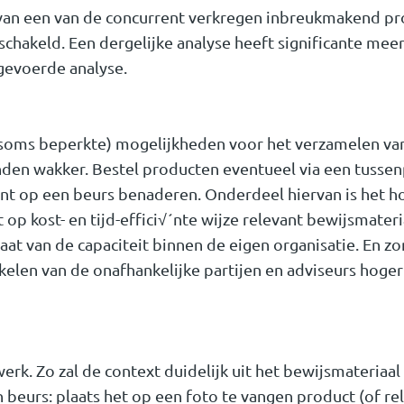
van een van de concurrent verkregen inbreukmakend pro
eschakeld. Een dergelijke analyse heeft significante me
tgevoerde analyse.
(soms beperkte) mogelijkheden voor het verzamelen va
den wakker. Bestel producten eventueel via een tussen
t op een beurs benaderen. Onderdeel hiervan is het ho
t op kost- en tijd-effici√´nte wijze relevant bewijsmate
aat van de capaciteit binnen de eigen organisatie. En zo
kelen van de onafhankelijke partijen en adviseurs hoger 
rk. Zo zal de context duidelijk uit het bewijsmateriaal 
beurs: plaats het op een foto te vangen product (of re