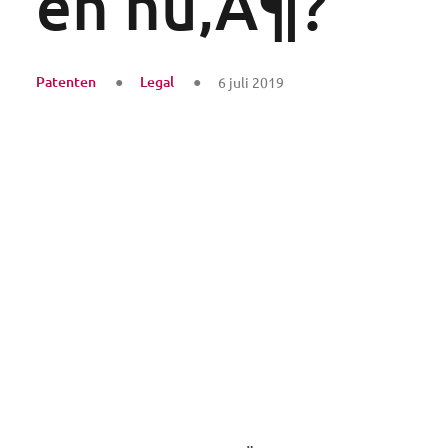
en nu‚Ä¶?
Patenten
Legal
6 juli 2019