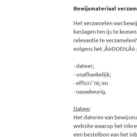
Bewijsmateriaal verza
Het verzamelen van bewij
beslagen ten ijs te kome
relevantie te verzamelen
volgens het ‚ÄòDOEN‚Äô p
- dateer;
- onafhankelijk;
- effici√´nt; en
- nauwkeurig.
Dateer
Het dateren van bewijsmat
website waarop het inbr
een bestelbon van het in