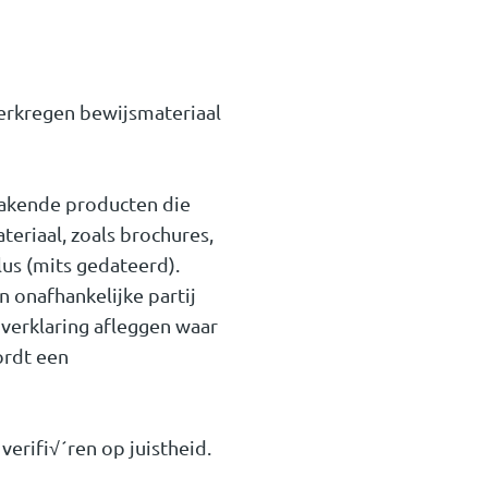
verkregen bewijsmateriaal
akende producten die
eriaal, zoals brochures,
lus (mits gedateerd).
 onafhankelijke partij
verklaring afleggen waar
ordt een
verifi√´ren op juistheid.