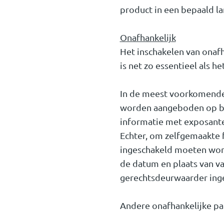
product in een bepaald l
Onafhankelijk
Het inschakelen van onafh
is net zo essentieel als h
In de meest voorkomende
worden aangeboden op beu
informatie met exposanten
Echter, om zelfgemaakte f
ingeschakeld moeten word
de datum en plaats van vas
gerechtsdeurwaarder inges
Andere onafhankelijke part