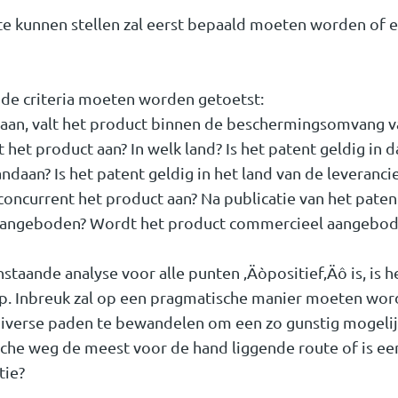
te kunnen stellen zal eerst bepaald moeten worden of e
nde criteria moeten worden getoetst:
 aan, valt het product binnen de beschermingsomvang v
 het product aan? In welk land? Is het patent geldig in d
ndaan? Is het patent geldig in het land van de leveranci
concurrent het product aan? Na publicatie van het patent
aangeboden? Wordt het product commercieel aangebode
staande analyse voor alle punten ‚Äòpositief‚Äô is, is 
ap. Inbreuk zal op een pragmatische manier moeten wor
 diverse paden te bewandelen om een zo gunstig mogelij
dische weg de meest voor de hand liggende route of is 
tie?