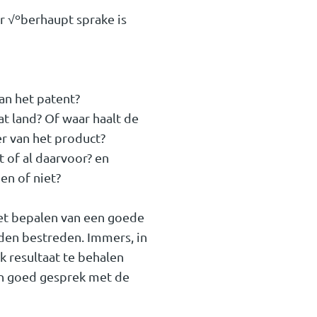
r √ºberhaupt sprake is
an het patent?
at land? Of waar haalt de
er van het product?
 of al daarvoor? en
n of niet?
het bepalen van een goede
den bestreden. Immers, in
k resultaat te behalen
een goed gesprek met de