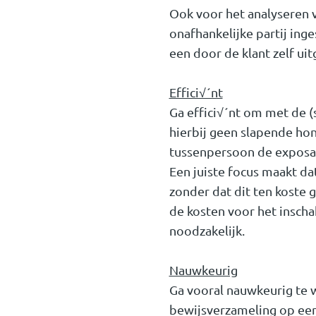
Ook voor het analyseren 
onafhankelijke partij ing
een door de klant zelf ui
Effici√´nt
Ga effici√´nt om met de 
hierbij geen slapende hon
tussenpersoon de exposan
Een juiste focus maakt da
zonder dat dit ten koste g
de kosten voor het inscha
noodzakelijk.
Nauwkeurig
Ga vooral nauwkeurig te we
bewijsverzameling op een 