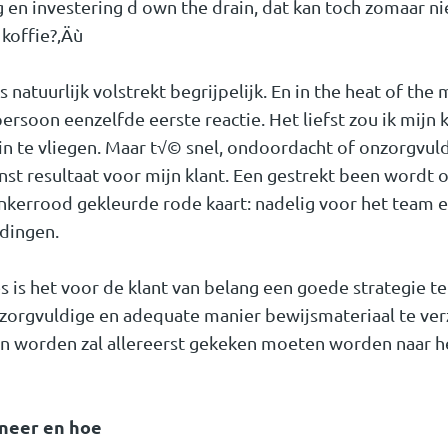
g en investering
d
own the drain
, dat kan toch zomaar ni
 koffie?‚Äù
s natuurlijk volstrekt begrijpelijk. En in
the heat of th
rsoon eenzelfde eerste reactie. Het liefst zou ik mijn 
in te vliegen. Maar t√© snel, ondoordacht of onzorgvuld
st resultaat voor mijn klant. Een gestrekt been wordt o
errood gekleurde rode kaart: nadelig voor het team e
dingen.
ies is het voor de klant van belang een goede strategie 
 zorgvuldige en adequate manier bewijsmateriaal te ve
an worden zal allereerst gekeken moeten worden naar h
nneer en hoe