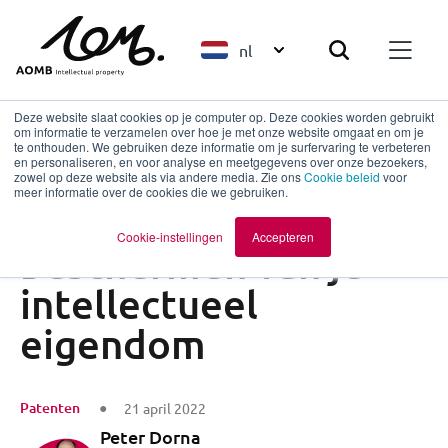
nl
Deze website slaat cookies op je computer op. Deze cookies worden gebruikt
om informatie te verzamelen over hoe je met onze website omgaat en om je
te onthouden. We gebruiken deze informatie om je surfervaring te verbeteren
en personaliseren, en voor analyse en meetgegevens over onze bezoekers,
Terug naar overzicht
zowel op deze website als via andere media. Zie ons
Cookie beleid
voor
meer informatie over de cookies die we gebruiken.
3 Risico van het niet
Cookie-instellingen
Accepteren
beschermen van je
intellectueel
eigendom
Patenten
21 april 2022
Peter Dorna