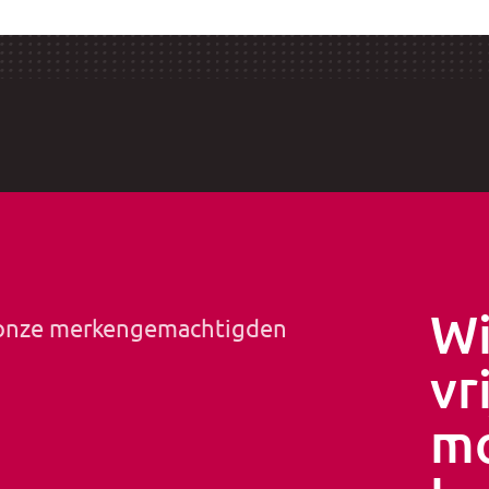
Wi
 onze merkengemachtigden
vr
mo