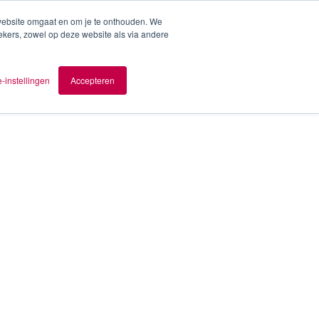
 website omgaat en om je te onthouden. We
ekers, zowel op deze website als via andere
ver AOMB
Contact
nl
-instellingen
Accepteren