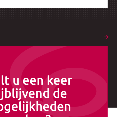
lt u een keer
ijblijvend de
gelijkheden