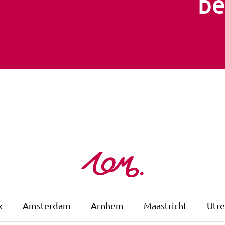
be
k
Amsterdam
Arnhem
Maastricht
Utre