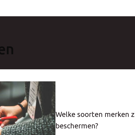
en
Welke soorten merken zi
beschermen?