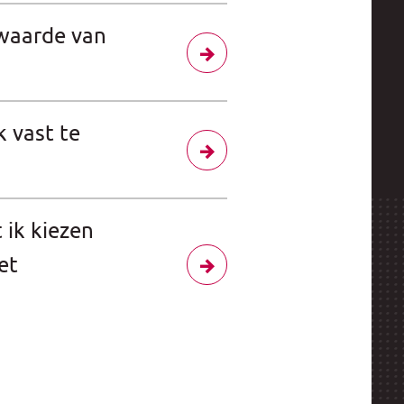
waarde van
k vast te
 ik kiezen
et