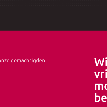
Wi
 onze gemachtigden
vr
mo
be