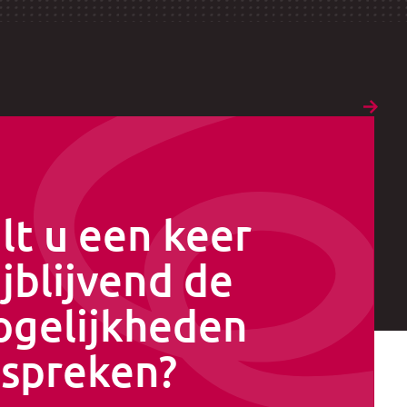
lt u een keer
ijblijvend de
gelijkheden
spreken?