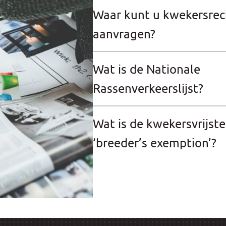
Waar kunt u kwekersrec
aanvragen?
Wat is de Nationale
Rassenverkeerslijst?
Wat is de kwekersvrijste
‘breeder’s exemption’?