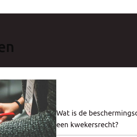
en
Wat is de beschermings
een kwekersrecht?