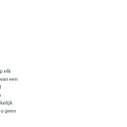
p elk
 van een
l
n
kelijk
 u geen