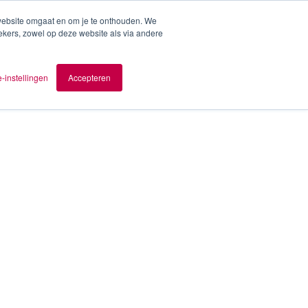
 website omgaat en om je te onthouden. We
ekers, zowel op deze website als via andere
ver AOMB
Contact
nl
-instellingen
Accepteren