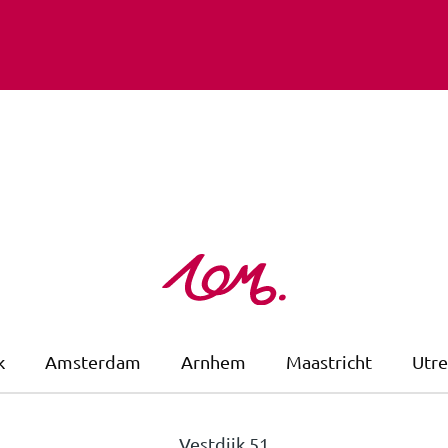
k
Amsterdam
Arnhem
Maastricht
Utre
Vestdijk 51