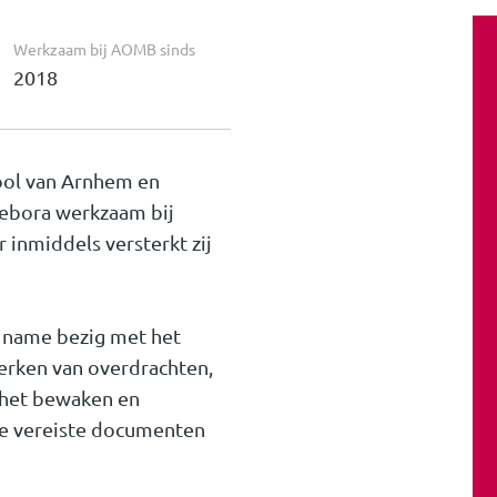
Werkzaam bij AOMB sinds
2018
ool van Arnhem en
Debora werkzaam bij
 inmiddels versterkt zij
t name bezig met het
erken van overdrachten,
 het bewaken en
 de vereiste documenten