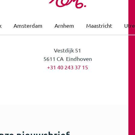
k
Amsterdam
Arnhem
Maastricht
Utre
Vestdijk 51
5611 CA Eindhoven
+31 40 243 37 15