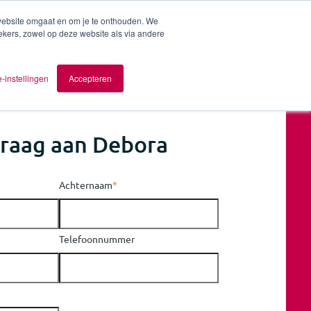
 website omgaat en om je te onthouden. We
ekers, zowel op deze website als via andere
ver AOMB
Contact
nl
-instellingen
Accepteren
vraag aan Debora
Achternaam
*
Telefoonnummer