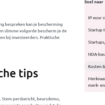
Snel naar
IP voor 
nding bespreken kan je bescherming
Startup I
een slimme volgorde bescherm je de
en bij investeerders. Praktische
Startups
NDA-basi
Kosten &
che tips
Merknaam
merk- en
g. Stem persbericht, beursdemo,