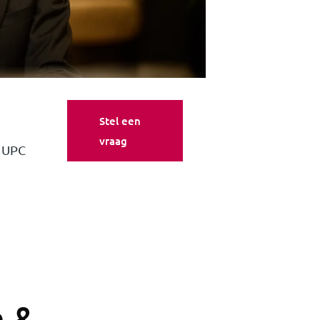
Stel een
vraag
| UPC
n &