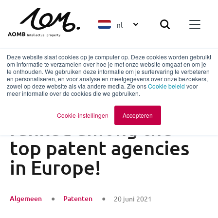
nl
Deze website slaat cookies op je computer op. Deze cookies worden gebruikt
om informatie te verzamelen over hoe je met onze website omgaat en om je
te onthouden. We gebruiken deze informatie om je surfervaring te verbeteren
en personaliseren, en voor analyse en meetgegevens over onze bezoekers,
Terug naar overzicht
zowel op deze website als via andere media. Zie ons
Cookie beleid
voor
meer informatie over de cookies die we gebruiken.
AOMB is being
Cookie-instellingen
Accepteren
ranked among the
top patent agencies
in Europe!
Algemeen
Patenten
20 juni 2021