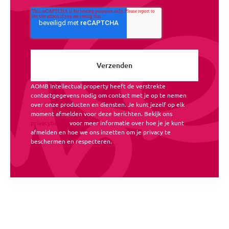
AOMB Intellectual property heeft de verstrekte
contactgegevens nodig om contact met je op te nemen
over onze producten en diensten. Je kunt jezelf op elk
moment afmelden voor deze berichten. Bekijk ons
privacybeleid
voor meer informatie over hoe je je kunt
afmelden en hoe we ons inzetten om je privacy te
beschermen en respecteren.