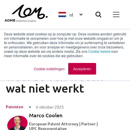
nl
Deze website slaat cookies op je computer op. Deze cookies worden gebruikt
om informatie te verzamelen over hoe je met onze website omgaat en om je
te onthouden. We gebruiken deze informatie om je surfervaring te verbeteren
en personaliseren, en voor analyse en meetgegevens over onze bezoekers,
Terug naar overzicht
zowel op deze website als via andere media. Zie ons
Cookie beleid
voor
meer informatie over de cookies die we gebruiken.
De commerciële
Cookie-instellingen
Accepteren
waarde van weten
wat niet werkt
Patenten
6 oktober 2025
Marco Coolen
European Patent Attorney | Partner |
UPC Representative