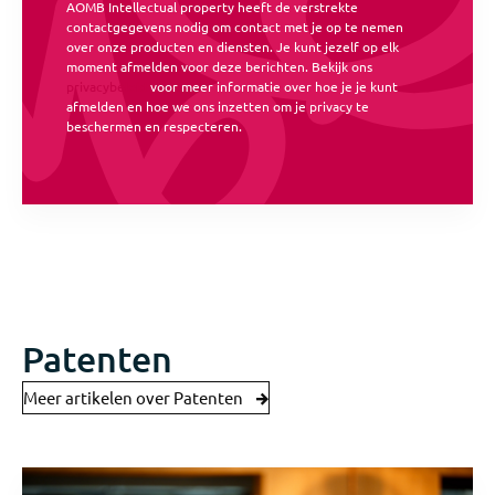
AOMB Intellectual property heeft de verstrekte
contactgegevens nodig om contact met je op te nemen
over onze producten en diensten. Je kunt jezelf op elk
moment afmelden voor deze berichten. Bekijk ons
privacybeleid
voor meer informatie over hoe je je kunt
afmelden en hoe we ons inzetten om je privacy te
beschermen en respecteren.
Patenten
Meer artikelen over Patenten