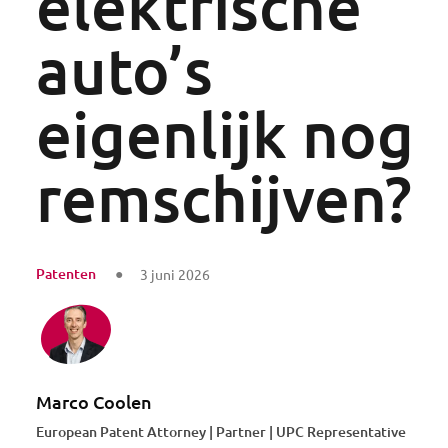
elektrische
auto’s
eigenlijk nog
remschijven?
Patenten
3 juni 2026
Marco Coolen
European Patent Attorney | Partner | UPC Representative