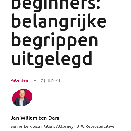
beginners:
belangrijke
begrippen
uitgelegd
Patenten
2 juli 2024
Jan Willem ten Dam
Senior European Patent Attorney | UPC Representative