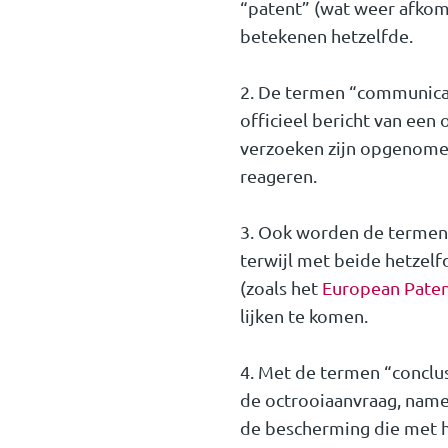
“patent” (wat weer afkoms
betekenen hetzelfde.
2. De termen “communicat
officieel bericht van een
verzoeken zijn opgenomen
reageren.
3. Ook worden de termen 
terwijl met beide hetzel
(zoals het
European Paten
lijken te komen.
4. Met de termen “conclu
de octrooiaanvraag, namel
de bescherming die met h