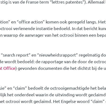
tig is van de Franse term “lettres patentes”). Allemaal 
ion” en “office action” komen ook geregeld langs. Me
 octrooi verlenende instantie bedoeld. In dat bericht ku
 waarop de aanvrager van het octrooi binnen een bepaa
“search report” en “nieuwheidsrapport” regelmatig door
fde wordt bedoeld: de rapportage van de door de octroo
t Office
) gevonden documenten die het dichtst bij de u
sie” en “claim” bedoelt de octrooigemachtigde het bela
ijk het onderdeel waarin de uitvinding wordt geclaimd.
et octrooi wordt geclaimd. Het Engelse woord “claim” d