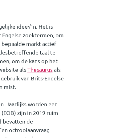
lijke idee√´n. Het is
r Engelse zoektermen, om
 bepaalde markt actief
desbetreffende taal te
men, om de kans op het
website als
Thesaurus
als
gebruik van Brits-Engelse
n mist.
. Jaarlijks worden een
(EOB) zijn in 2019 ruim
d bevatten de
Een octrooiaanvraag