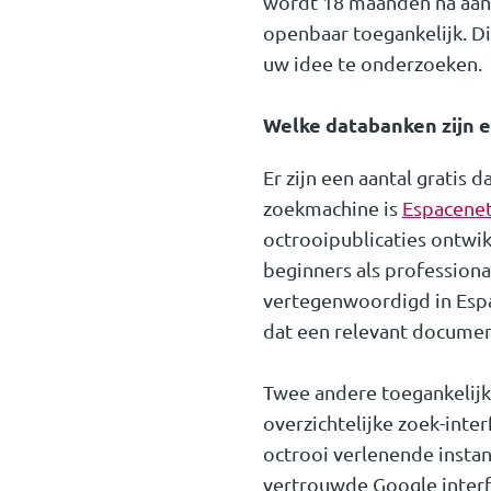
wordt 18 maanden na aan
openbaar toegankelijk. D
uw idee te onderzoeken.
Welke databanken zijn e
Er zijn een aantal gratis
zoekmachine is
Espacene
octrooipublicaties ontwi
beginners als professiona
vertegenwoordigd in Espa
dat een relevant documen
Twee andere toegankelijk
overzichtelijke zoek-inte
octrooi verlenende instan
vertrouwde Google interf