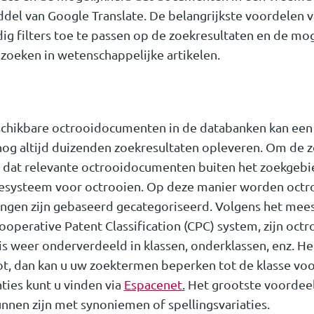
del van Google Translate. De belangrijkste voordelen v
g filters toe te passen op de zoekresultaten en de mo
 zoeken in wetenschappelijke artikelen.
eschikbare octrooidocumenten in de databanken kan ee
g altijd duizenden zoekresultaten opleveren. Om de zo
n dat relevante octrooidocumenten buiten het zoekgebie
tiesysteem voor octrooien. Op deze manier worden oct
ngen zijn gebaseerd gecategoriseerd. Volgens het mee
Cooperative Patent Classification (CPC) system, zijn oct
e is weer onderverdeeld in klassen, onderklassen, enz. 
ot, dan kan u uw zoektermen beperken tot de klasse voo
aties kunt u vinden via
Espacenet
.
Het grootste voordeel v
nnen zijn met synoniemen of spellingsvariaties.