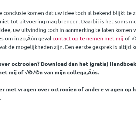
conclusie komen dat uw idee toch al bekend blijkt te zij
niet tot uitvoering mag brengen. Daarbij is het soms m
idee, uw uitvinding toch in aanmerking te laten komen 
es om in zo‚Äôn geval
contact op te nemen met mij
of √
at de mogelijkheden zijn. Een eerste gesprek is altijd k
 over octrooien? Download dan het (gratis) Handboe
met mij of √©√©n van mijn collega‚Äôs.
er met vragen over octrooien of andere vragen op 
.