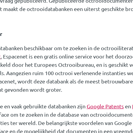
vraag gepubliceerd. Gepubliceerde octrooidocumenten 
it maakt de octrooidatabanken een uiterst geschikte b
r
 databanken beschikbaar om te zoeken in de octrooilitera
t
.
Espacenet is een gratis online service voor het doorz
kkeld door het Europees Octrooibureau, en is geschikt 
ls. Aangezien ruim 100 octrooi verlenende instanties we
cenet, wordt deze databank als de meest betrouwbare 
t gevonden wordt groter.
e en vaak gebruikte databanken zijn
Google Patents
en
rface om te zoeken in de database van octrooidocument
ties ter wereld. De belangrijkste voordelen van Google 
ace en de mogelijkheid dat documenten in een vreemde