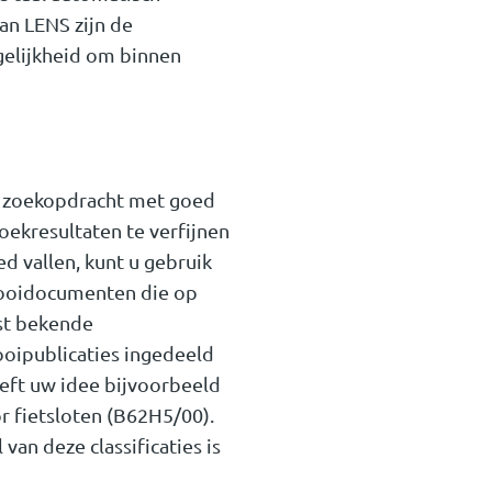
an LENS zijn de
gelijkheid om binnen
n zoekopdracht met goed
ekresultaten te verfijnen
d vallen, kunt u gebruik
rooidocumenten die op
st bekende
rooipublicaties ingedeeld
Heeft uw idee bijvoorbeeld
r fietsloten (B62H5/00).
an deze classificaties is