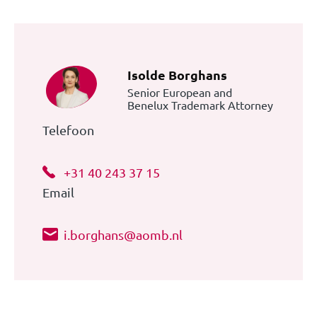
Isolde Borghans
Senior European and
Benelux Trademark Attorney
Telefoon
+31 40 243 37 15
Email
i.borghans@aomb.nl