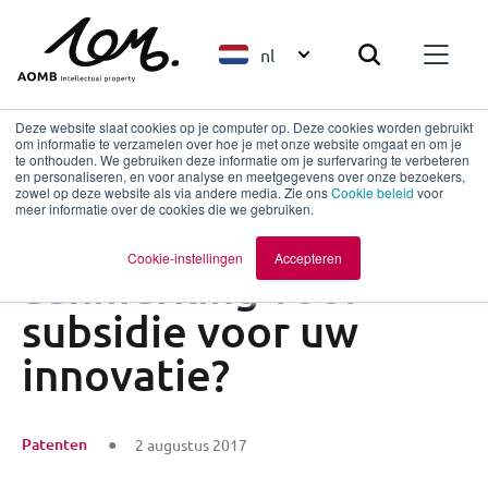
nl
Deze website slaat cookies op je computer op. Deze cookies worden gebruikt
om informatie te verzamelen over hoe je met onze website omgaat en om je
te onthouden. We gebruiken deze informatie om je surfervaring te verbeteren
en personaliseren, en voor analyse en meetgegevens over onze bezoekers,
Terug naar overzicht
zowel op deze website als via andere media. Zie ons
Cookie beleid
voor
meer informatie over de cookies die we gebruiken.
Wanneer komt u in
Cookie-instellingen
Accepteren
aanmerking voor
subsidie voor uw
innovatie?
Patenten
2 augustus 2017