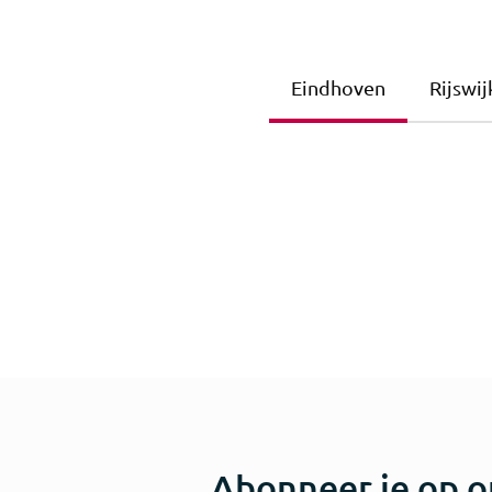
Eindhoven
Rijswij
Abonneer je op o