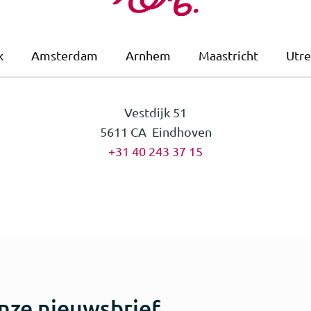
k
Amsterdam
Arnhem
Maastricht
Utre
Vestdijk 51
5611 CA Eindhoven
+31 40 243 37 15
nze nieuwsbrief