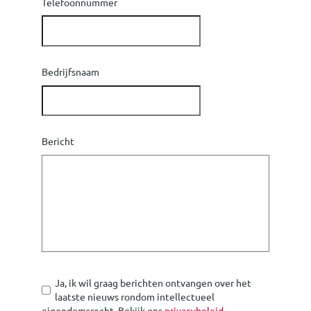
Telefoonnummer
Bedrijfsnaam
Bericht
Ja, ik wil graag berichten ontvangen over het
laatste nieuws rondom intellectueel
eigendomsrecht. Bekijk ons
privacybeleid
.