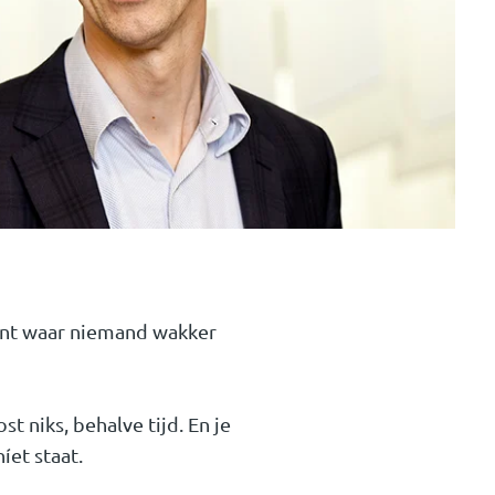
ent waar niemand wakker
t niks, behalve tijd. En je
íet staat.