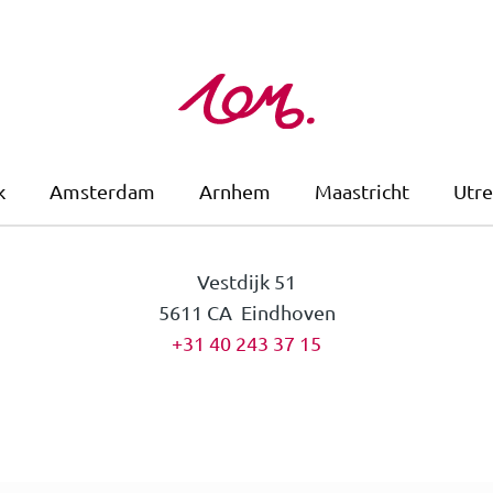
k
Amsterdam
Arnhem
Maastricht
Utre
Vestdijk 51
5611 CA Eindhoven
+31 40 243 37 15