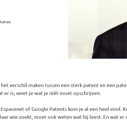
tative
het verschil maken tussen een sterk patent en een pat
at er is, weet je wat je níét moet opschrijven.
a Espacenet of Google Patents kom je al een heel eind. Kos
aar wie zoekt, moet ook weten wat hij leest. En wat er n