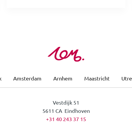
k
Amsterdam
Arnhem
Maastricht
Utre
Vestdijk 51
5611 CA Eindhoven
+31 40 243 37 15