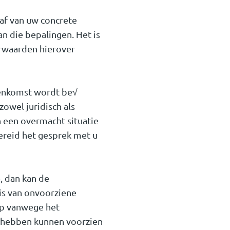
af van uw concrete
n die bepalingen. Het is
orwaarden hierover
eenkomst wordt be√
zowel juridisch als
an een overmacht situatie
ereid het gesprek met u
e, dan kan de
is van onvoorziene
op vanwege het
t hebben kunnen voorzien