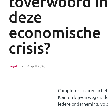
toverwoord in
deze
economische
crisis?
Legal
6 april 2020
Complete sectoren in het
Klanten blijven weg uit d
iedere onderneming. Volge