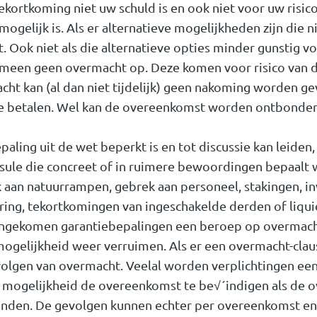
ekortkoming niet uw schuld is en ook niet voor uw risic
gelijk is. Als er alternatieve mogelijkheden zijn die ni
 Ook niet als die alternatieve opties minder gunstig voo
emeen geen overmacht op. Deze komen voor risico van d
ht kan (al dan niet tijdelijk) geen nakoming worden ge
e betalen. Wel kan de overeenkomst worden ontbonden
ling uit de wet beperkt is en tot discussie kan leiden,
ule die concreet of in ruimere bewoordingen bepaalt w
 aan natuurrampen, gebrek aan personeel, stakingen, i
ring, tekortkomingen van ingeschakelde derden of liqu
ngekomen garantiebepalingen een beroep op overmach
ogelijkheid weer verruimen. Als er een overmacht-cla
volgen van overmacht. Veelal worden verplichtingen ee
 mogelijkheid de overeenkomst te be√´indigen als de 
nden. De gevolgen kunnen echter per overeenkomst en p