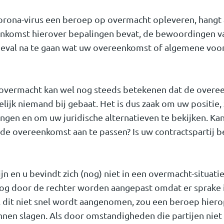
orona-virus een beroep op overmacht opleveren, hangt 
eenkomst hierover bepalingen bevat, de bewoordingen va
e geval na te gaan wat uw overeenkomst of algemene vo
 overmacht kan wel nog steeds betekenen dat de over
delijk niemand bij gebaat. Het is dus zaak om uw positie, 
brengen en om uw juridische alternatieven te bekijken. K
 overeenkomst aan te passen? Is uw contractspartij b
ijn en u bevindt zich (nog) niet in een overmacht-situati
g door de rechter worden aangepast omdat er sprake 
dit niet snel wordt aangenomen, zou een beroep hier
nnen slagen. Als door omstandigheden die partijen nie