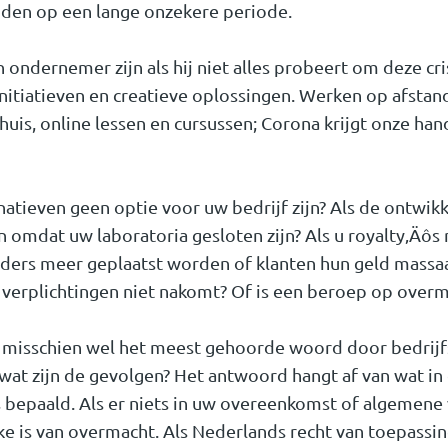
iden op een lange onzekere periode.
ndernemer zijn als hij niet alles probeert om deze cris
itiatieven en creatieve oplossingen. Werken op afstand,
uis, online lessen en cursussen; Corona krijgt onze hand
rnatieven geen optie voor uw bedrijf zijn? Als de ontwik
en omdat uw laboratoria gesloten zijn? Als u royalty‚Äô
 orders meer geplaatst worden of klanten hun geld massa
 verplichtingen niet nakomt? Of is een beroep op over
misschien wel het meest gehoorde woord door bedrijf
 wat zijn de gevolgen? Het antwoord hangt af van wat i
bepaald. Als er niets in uw overeenkomst of algemene
ke is van overmacht. Als Nederlands recht van toepassin