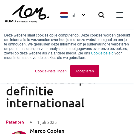
nl
Deze website slaat cookies op je computer op. Deze cookies worden gebruikt
om informatie te verzamelen over hoe je met onze website omgaat en om je
te onthouden. We gebruiken deze informatie om je surfervaring te verbeteren
en personaliseren, en voor analyse en meetgegevens over onze bezoekers,
Terug naar overzicht
zowel op deze website als via andere media. Zie ons
Cookie beleid
voor
meer informatie over de cookies die we gebruiken.
Ondernemen in
Cookie-instellingen
Accepteren
Nederland is per
definitie
internationaal
Patenten
1 juli 2025
Marco Coolen