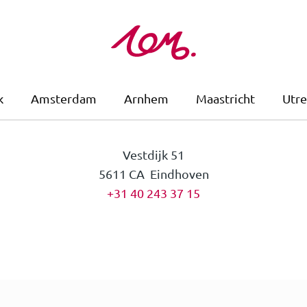
k
Amsterdam
Arnhem
Maastricht
Utre
Vestdijk 51
5611 CA Eindhoven
+31 40 243 37 15