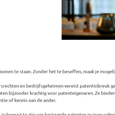
 komen te staan. Zonder het te beseffen, maak je mogeli
ursrechten en bedrijfsgeheimen vereist patentinbreuk g
enten bijzonder krachtig voor patenteigenaren. Ze bied
ntie of kennis van de ander.
 je bewust te zijn van bestaande patenten in jouw vakg