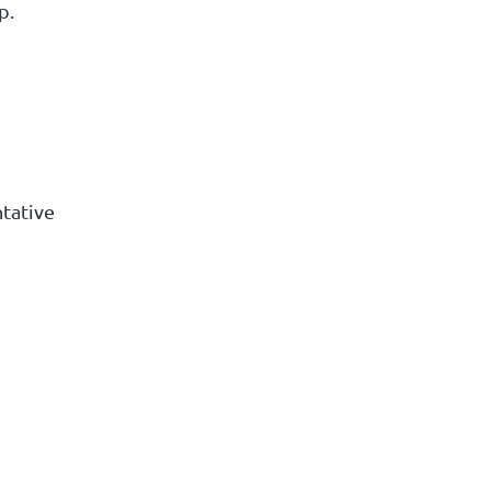
p.
tative