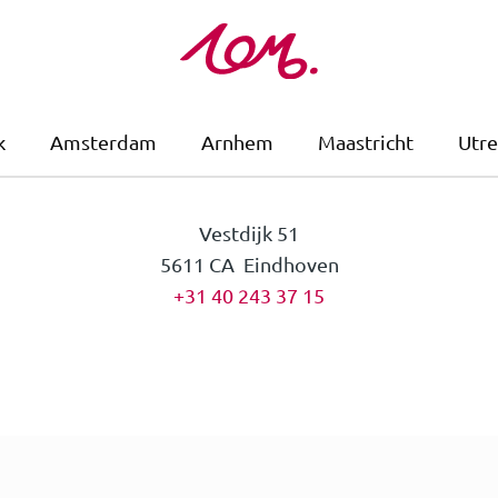
k
Amsterdam
Arnhem
Maastricht
Utre
Vestdijk 51
5611 CA Eindhoven
+31 40 243 37 15