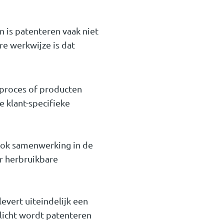
 is patenteren vaak niet
re werkwijze is dat
eproces of producten
 klant-specifieke
 Ook samenwerking in de
r herbruikbare
vert uiteindelijk een
 licht wordt patenteren