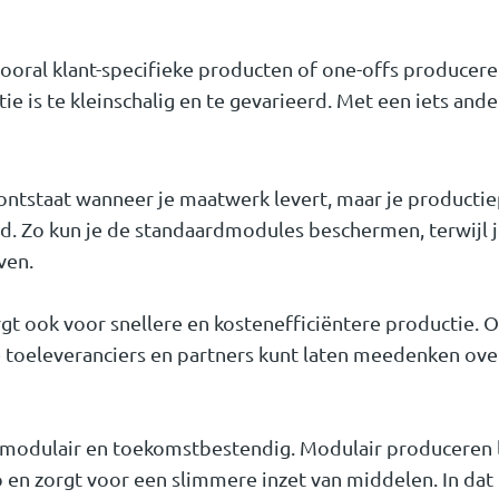
oral klant-specifieke producten of one-offs produceren
ie is te kleinschalig en te gevarieerd. Met een iets ande
 ontstaat wanneer je maatwerk levert, maar je producti
 Zo kun je de standaardmodules beschermen, terwijl je
jven.
gt ook voor snellere en kostenefficiëntere productie.
e toeleveranciers en partners kunt laten meedenken ove
modulair en toekomstbestendig. Modulair produceren le
 en zorgt voor een slimmere inzet van middelen. In dat