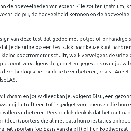
 van de hoeveelheden van essenti√´le zouten (natrium, 
 vocht, de pH, de hoeveelheid ketonen en de hoeveelhei
gn van deze test dat gedoe met potjes of onhandige str
r dat je de urine op een teststick naar keuze kunt aanbr
 kleine spectrometer schuift, welk vervolgens de urine
 app toont vervolgens de gemeten gegevens over jouw b
deze biologische conditie te verbeteren, zoals: ‚Äòeet
sel‚Äô.
 lichaam en jouw dieet kan je, volgens Bisu, een gezond
wat mij betreft een toffe gadget voor mensen die hun e
willen verbeteren. Persoonlijk denk ik dat het met na
or (duur)sporters die al met data hun prestaties bijhou
na het sporten (op basis van de pH) of hun koolhydraat-