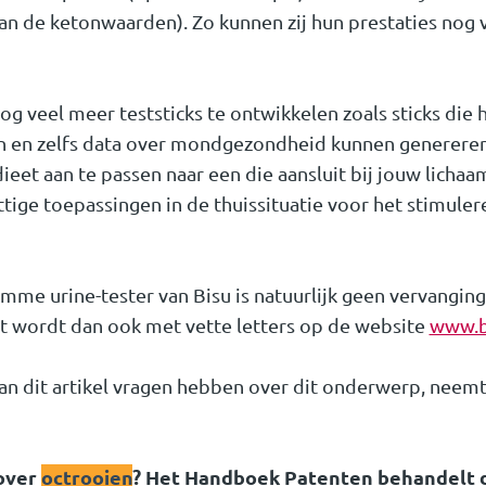
an de ketonwaarden). Zo kunnen zij hun prestaties nog
og veel meer teststicks te ontwikkelen zoals sticks di
n en zelfs data over mondgezondheid kunnen genereren
eet aan te passen naar een die aansluit bij jouw licha
tige toepassingen in de thuissituatie voor het stimuler
limme urine-tester van Bisu is natuurlijk geen vervangin
it wordt dan ook met vette letters op de website
www.b
van dit artikel vragen hebben over dit onderwerp, neem
 over
octrooien
? Het Handboek Patenten behandelt