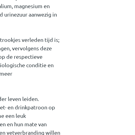
kalium, magnesium en
d urinezuur aanwezig in
ookjes verleden tijd is;
engen, vervolgens deze
 op de respectieve
iologische conditie en
 meer
er leven leiden.
et- en drinkpatroon op
me een leuk
den en hun mate van
 en vetverbranding willen