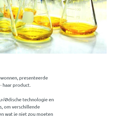
gewonnen, presenteerde
- haar product.
lu√Ødische technologie en
is, om verschillende
 en wat je niet zou moeten