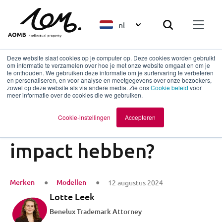
nl
Deze website slaat cookies op je computer op. Deze cookies worden gebruikt
om informatie te verzamelen over hoe je met onze website omgaat en om je
te onthouden. We gebruiken deze informatie om je surfervaring te verbeteren
en personaliseren, en voor analyse en meetgegevens over onze bezoekers,
Terug naar overzicht
zowel op deze website als via andere media. Zie ons
Cookie beleid
voor
meer informatie over de cookies die we gebruiken.
Bunq vs. easyJet: Hoe
Cookie-instellingen
Accepteren
kan één woord zoveel
impact hebben?
Merken
Modellen
12 augustus 2024
Lotte Leek
Benelux Trademark Attorney