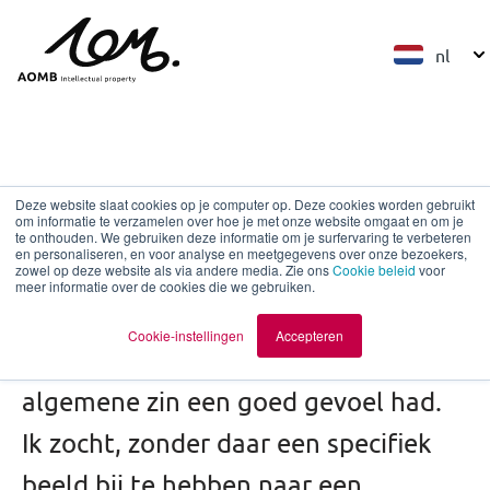
nl
Werken bij AOMB
Deze website slaat cookies op je computer op. Deze cookies worden gebruikt
om informatie te verzamelen over hoe je met onze website omgaat en om je
te onthouden. We gebruiken deze informatie om je surfervaring te verbeteren
en personaliseren, en voor analyse en meetgegevens over onze bezoekers,
zowel op deze website als via andere media. Zie ons
Tijdens mijn zoektocht naar een
Cookie beleid
voor
meer informatie over de cookies die we gebruiken.
interessante nieuwe baan zocht ik
Cookie-instellingen
Accepteren
naar een werkgever waarbij ik in
algemene zin een goed gevoel had.
Ik zocht, zonder daar een specifiek
beeld bij te hebben naar een