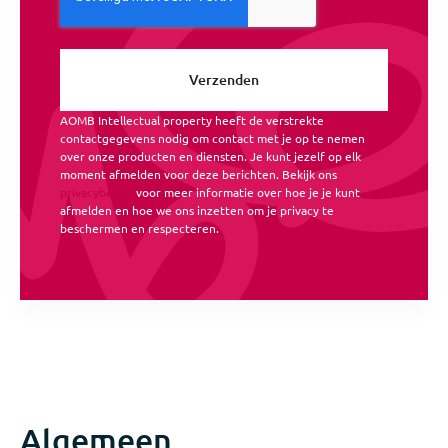
AOMB Intellectual property heeft de verstrekte
contactgegevens nodig om contact met je op te nemen
over onze producten en diensten. Je kunt jezelf op elk
moment afmelden voor deze berichten. Bekijk ons
privacybeleid
voor meer informatie over hoe je je kunt
afmelden en hoe we ons inzetten om je privacy te
beschermen en respecteren.
Algemeen