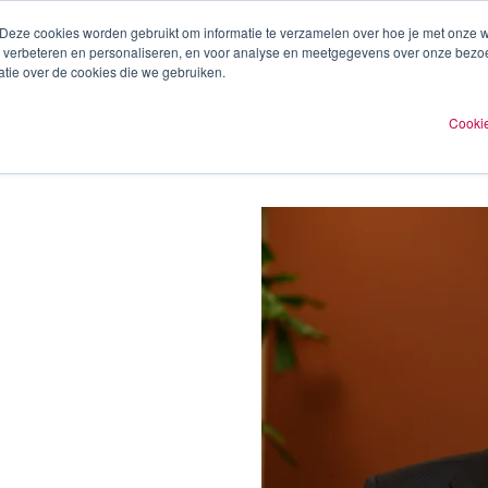
 Deze cookies worden gebruikt om informatie te verzamelen over hoe je met onze
te verbeteren en personaliseren, en voor analyse en meetgegevens over onze bezo
ren
Experts
Plan een afspraak
O
tie over de cookies die we gebruiken.
Cookie