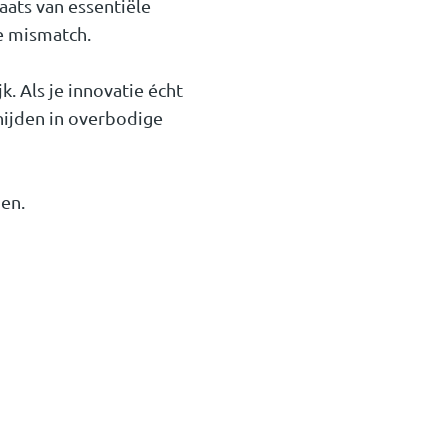
ats van essentiële
ke mismatch.
. Als je innovatie écht
nijden in overbodige
gen.