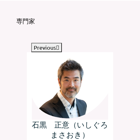
専門家
Previous
ファン
石黒 正意（いしぐろ
ルト
まさおき）