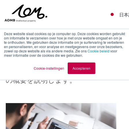
日本
Deze website slaat cookies op je computer op. Deze cookies worden gebruikt
om informatie te verzamelen over hoe je met onze website omgaat en om je
te onthouden. We gebruiken deze informatie om je surfervaring te verbeteren
en personaliseren, en voor analyse en meetgegevens over onze bezoekers,
欧州移行初期段階の手続き
zowel op deze website als via andere media. Zie ons
Cookie beleid
voor
meer informatie over de cookies die we gebruiken.
Cookie-instellingen
Accepteren
PCT出願を欧州移行した後の手続き
の概要を説明します。