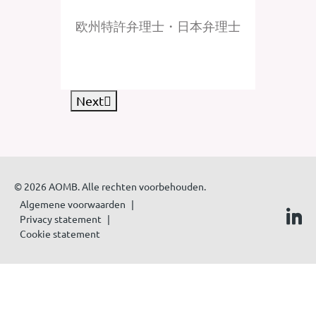
ル
欧州特許弁理士・日本弁理士
オラン
許弁
Next
© 2026 AOMB. Alle rechten voorbehouden.
Algemene voorwaarden
Privacy statement
Cookie statement